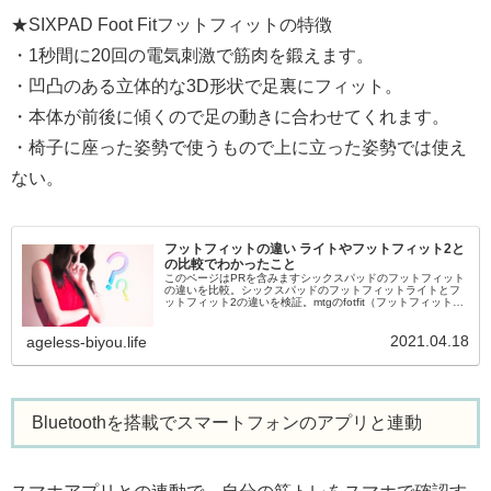
★SIXPAD Foot Fitフットフィットの特徴
・1秒間に20回の電気刺激で筋肉を鍛えます。
・凹凸のある立体的な3D形状で足裏にフィット。
・本体が前後に傾くので足の動きに合わせてくれます。
・椅子に座った姿勢で使うもので上に立った姿勢では使え
ない。
フットフィットの違い ライトやフットフィット2と
の比較でわかったこと
このページはPRを含みますシックスパッドのフットフィット
の違いを比較。シックスパッドのフットフィットライトとフ
ットフィット2の違いを検証。mtgのfotfit（フットフィット）
は種類があるので、どれを買ったらいいか迷いますよね。違
いを比較し...
2021.04.18
ageless-biyou.life
Bluetoothを搭載でスマートフォンのアプリと連動