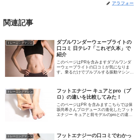
アラフォー
関連記事
ダブルワンダーウェーブライトの
トレーニングマシン
口コミ 日テレ7「これぞ久本」で
紹介
このページはPRを含みますダブルワンダ
ーウェーブライトの口コミが気になりま
す。乗るだけでブルブルする振動マシンは
色々あるけど、値段が高い・・・大きくて
邪魔になる・・・振動音がうるさい・・・
という不満をよく聞きます。でも【これぞ
フットエナジー キュアとpro（プ
久本雅美たまら...
トレーニングマシン
ロ）の違いを比較してみた！
このページはPR を含みますこちらでは保
坂尚希さんプロデュースの進化したフット
エナジー キュアと前モデルのproとの違い
を調べて比較しました。調べた結果、主な
違いは5つありました。5つの違いを分かり
やすく紹介します。口コミ評判も知ってお
くと...
フットエナジーの口コミでわかっ
トレーニングマシン