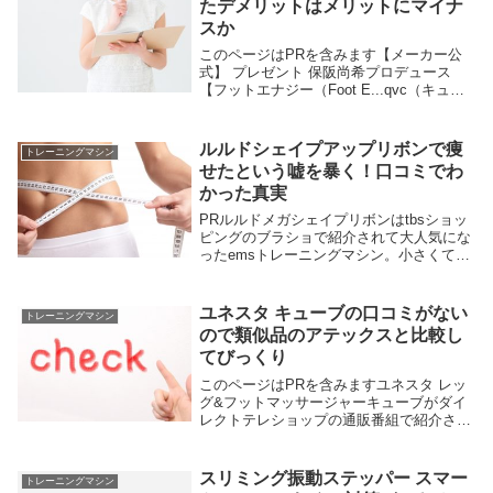
たデメリットはメリットにマイナ
スか
このページはPRを含みます【メーカー公
式】 プレゼント 保阪尚希プロデュース
【フットエナジー（Foot E...qvc（キュウ
ブイシー）通販、日テレポシュレ通販や
tbsショッピングで紹介された、保阪尚希
さん監修のフットエナジー。mtgのフッ...
ルルドシェイプアップリボンで痩
トレーニングマシン
せたという嘘を暴く！口コミでわ
かった真実
PRルルドメガシェイプリボンはtbsショッ
ピングのブラショで紹介されて大人気にな
ったemsトレーニングマシン。小さくてか
わいいけど本当にemsの効果ってあるのか
これだけで痩せるのか気になります。結論
を先にいうと、痩せるには食事制限や適度
ユネスタ キューブの口コミがない
トレーニングマシン
な運...
ので類似品のアテックスと比較し
てびっくり
このページはPRを含みますユネスタ レッ
グ&フットマッサージャーキューブがダイ
レクトテレショップの通販番組で紹介され
てました。研ナオコさんや内山さんが使っ
てとても気持ち良さそうでしたね。ソファ
ーに座ってユネスタに足を突っ込むだけ
スリミング振動ステッパー スマー
トレーニングマシン
で、全方位を...