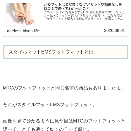
かるフットはまだ買うな デメリットや効果なしを
口コミで調べてわかったこと
このページはPRを含みます＼LINE友だち登録で200円＆レビ
ュー記入で千円クーポン／ スリミング器具 シ... こちらでは
「かるフット」を購入する前にデメリットや、効果なしを口
コミで徹底チェック。tbsショッピングのブラショやqvcで紹
介...
2020.08.01
ageless-biyou.life
スタイルマットEMSフットフィットとは
MTGのフットフィットと同じ名前の商品もありましたよ。
それがスタイルマットEMSフットフィット。
画像を見て分かるように見た目はMTGのフットフィットと
違って、とても薄くて効くの？って感じ。