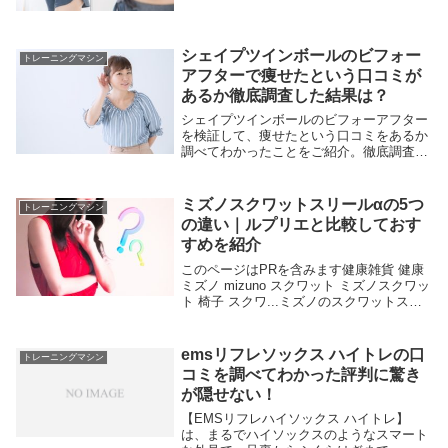
ョップジャパンのゆらころんの特別セッ
ト。見た目は小さくて変形した座布団みた
いなのに、なんで10,000円もするの？って
不思議で...
シェイプツインボールのビフォー
トレーニングマシン
アフターで痩せたという口コミが
あるか徹底調査した結果は？
シェイプツインボールのビフォーアフター
を検証して、痩せたという口コミをあるか
調べてわかったことをご紹介。徹底調査の
結果、これだけに頼らす、適度な運動やバ
ランスの取れた食事を心掛けることが必要
です。テレビショッピングで紹介されて特
ミズノスクワットスリールαの5つ
トレーニングマシン
別価格ですが、購入前の口コミチェックは
の違い｜ルプリエと比較しておす
必須ですね。
すめを紹介
このページはPRを含みます健康雑貨 健康
ミズノ mizuno スクワット ミズノスクワッ
ト 椅子 スクワ...ミズノのスクワットスリ
ールαとルプリエスクワットの違いについ
て調べてみた結果、5つの違いが分かりま
した。違いを元に、おすすめの選...
emsリフレソックス ハイトレの口
トレーニングマシン
コミを調べてわかった評判に驚き
が隠せない！
【EMSリフレハイソックス ハイトレ】
は、まるでハイソックスのようなスマート