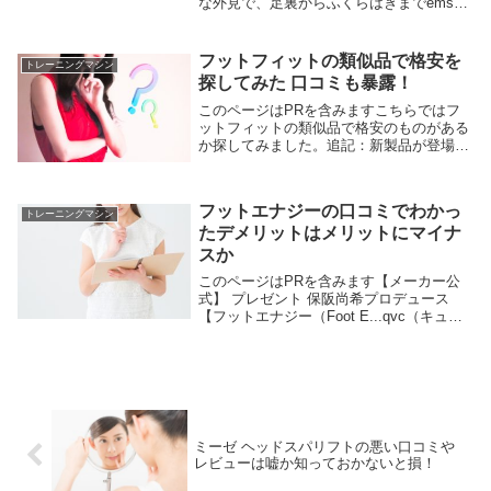
な外見で、足裏からふくらはぎまでemsの
電気刺激でアプローチ。最新の口コミをで
わかったことは、ふくらはぎには適度な刺
激を得られるけど足裏は感じにくいという
フットフィットの類似品で格安を
トレーニングマシン
こと。購入の決めては自分の悩みにマッチ
探してみた 口コミも暴露！
してるかです。
このページはPRを含みますこちらではフ
ットフィットの類似品で格安のものがある
か探してみました。追記：新製品が登場し
たのでtbsショッピングで最安値。最安値
で紹介されてる理由は【フットフィットラ
イト】というバージョンアップ版が販売さ
フットエナジーの口コミでわかっ
れたから。...
トレーニングマシン
たデメリットはメリットにマイナ
スか
このページはPRを含みます【メーカー公
式】 プレゼント 保阪尚希プロデュース
【フットエナジー（Foot E...qvc（キュウ
ブイシー）通販、日テレポシュレ通販や
tbsショッピングで紹介された、保阪尚希
さん監修のフットエナジー。mtgのフッ...
ミーゼ ヘッドスパリフトの悪い口コミや
レビューは嘘か知っておかないと損！