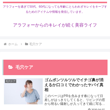
アラフォーを過ぎて50代、60代になっても年齢にとらわれずキレイをキープす
るためのアイテムや情報を発信しています。
アラフォーからのキレイが続く美容ライフ
ホーム
毛穴ケア
毛穴ケア
ゴムポンツルツルでイチゴ鼻が消
毛穴ケア
えるか口コミでわかったヤバイ真
相
このページはPRを含みます春になって日
差しがはっきりしてくると、リビングの窓
から明るい陽射しが入ってきて鏡に写る顔
がはっきり見えます。冬の間、きれいに見
2020.04.07