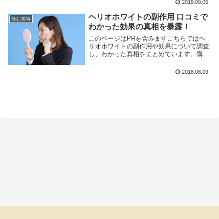
2019.09.05
では5点満点で4.7点と高評価！一度お試し
しても損はないですね。ちょうど美巣エキ
ヘリオホワイトの副作用 口コミで
スゼリ...
飲む美容
わかった効果の真相を暴露！
このページはPRを含みますこちらではヘ
リオホワイトの副作用や効果について調査
し、わかった真相をまとめています。購入
前の参考になればうれしいです。ｎヘリオ
ホワイトの効果と副作用の真相とはヘリオ
2018.08.09
ホワイトはロート製薬から発売されたサプ
リメント。紫...