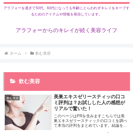
アラフォーを過ぎて50代、60代になっても年齢にとらわれずキレイをキープす
るためのアイテムや情報を発信しています。
アラフォーからのキレイが続く美容ライフ
ホーム
飲む美容
飲む美容
美巣エキスゼリースティッの口コ
飲む美容
ミ評判は？お試しした人の感想が
リアルで驚いた！
このページはPRを含みますこちらでは美
巣エキスゼリースティックの口コミを調べ
て本当の評判をまとめています。結論をい
うとアットコスメでは7点満点で5点、楽天