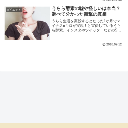
てしまうのは、継続できないのが原因のひ
とつ。学んだことが習慣化されてないこと
うらら酵素の嘘や怪しいは本当？
ダイエット
も原因。リバ...
調べて分かった衝撃の真相
うらら生活を実践するとたった1か月でマ
イナス●キロが実現！と宣伝しているうら
ら酵素。インスタやツイッターなどのSNS
で話題になってる裏で嘘のうわさがあると
耳に入ってきました。うらら酵素の悪評の
うわさは本当？どうしてウワサが立ったの
2018.09.12
か気に気に...