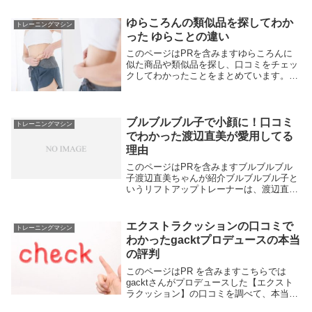
ゆらころんの類似品を探してわか
トレーニングマシン
った ゆらことの違い
このページはPRを含みますゆらころんに
似た商品や類似品を探し、口コミをチェッ
クしてわかったことをまとめています。シ
ョップジャパンのゆらころんの特別セッ
ト。見た目は小さくて変形した座布団みた
いなのに、なんで10,000円もするの？って
不思議で...
ブルブルブル子で小顔に！口コミ
トレーニングマシン
でわかった渡辺直美が愛用してる
理由
このページはPRを含みますブルブルブル
子渡辺直美ちゃんが紹介ブルブルブル子と
いうリフトアップトレーナーは、渡辺直美
ちゃんがテレビで紹介した表情筋トレーニ
ングマシン。口にくわえるとブルブルと振
動。このブルブル振動が、気になる口元や
エクストラクッションの口コミで
トレーニングマシン
フェイスライ...
わかったgacktプロデュースの本当
の評判
このページはPR を含みますこちらでは
gacktさんがプロデュースした【エクスト
ラクッション】の口コミを調べて、本当の
評判を紹介します。使った人の口コミで