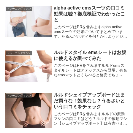
は、「開脚ストレッチの再挑戦になる」
「もっと振動が強くてもいい」など、個人
alpha active emsスーツの口コミ
トレーニングマシン
差があります...
効果は嘘？徹底検証でわかったこ
と
このページはPRを含みますalpha active
emsスーツの効果についてまとめていま
す。たるんだボディを何とかしようとジム
に入会したいけど人が集まるところへ出か
けるのは無理。そもそもジムのトレーニン
グって案外きついし成果もすぐに出ない...
ルルドスタイル emsシートはお腹
トレーニングマシン
に使えるか調べてみた
このページはPRを含みますルルドemsス
タイルシートはアテックスから登場。有名
なemsマットとくらべると格安でちょ～薄
いのが特徴。足裏だけでなく、いろんな部
位に使えるので便利。ぽっこりお腹にも使
えるか調べてみました。 /ya-man-spa...
ルルドシェイプアップボードはま
トレーニングマシン
だ買うな！効果なし？うるさいと
いう口コミをチェック
このページはPRを含みますルルドの振動
マシンの口コミはどう？ルルドの振動マシ
ン【シェイプアップボート】は有吉ゼミや
めざましテレビで紹介されたので在庫切れ
になりそうない人気ぶり。なぜ人気なのか