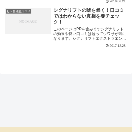
スは美容鍼で有名な銀座ハリッチが開発
2019.06.21
し、銀座の...
シグナリフトの嘘を暴く！口コミ
ヒト幹細胞コスメ
ではわからない真相を要チェッ
ク！
このページはPRを含みますシグナリフト
の効果や良い口コミは嘘ってウワサが気に
なります。シグナリフトエクストラエンリ
ッチは、最先端の成分を配合した幹細胞コ
2017.12.23
スメ。ほかの幹細胞コスメと大きく違うと
ころは再生医療センターの細胞培養研究所
で開発された...