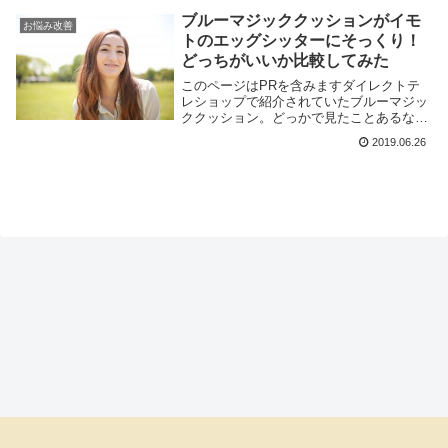
りました。yahooショッピングでは1セット
4...
ブルーマジッククッションがイモ
お悩み改善
トのエッグシッターにそっくり！
どっちがいいか比較してみた
このページはPRを含みますダイレクトテ
レショップで紹介されていたブルーマジッ
ククッション。どっかで見たことあるな
～・・・・・そうだ！イッテQでイモトが
2019.06.26
卵を落としても割れなかったエッグシッタ
ークッションにそっくり！もしかして同じ
ものを名前を変...