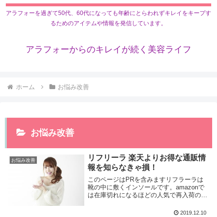
アラフォーを過ぎて50代、60代になっても年齢にとらわれずキレイをキープす
るためのアイテムや情報を発信しています。
アラフォーからのキレイが続く美容ライフ
ホーム
お悩み改善
お悩み改善
リフリーラ 楽天よりお得な通販情
お悩み改善
報を知らなきゃ損！
このページはPRを含みますリフラーラは
靴の中に敷くインソールです。amazonで
は在庫切れになるほどの人気で再入荷の予
定はないそうです。楽天でも購入できるか
調べてみましたが、扱ってないことがわか
2019.12.10