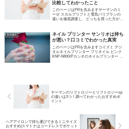
比較してわかったこと
このページはPRを含みますヤーマンのミ
ーゼ スカルプリフトと電気バリブラシの
違いを徹底調査し、どっちを買った方がい
いかを解説してます。結論をいうと、どち
らがいいというより悩み別に選ぶことがポ
イントです。低周波を全身に使いたいなら
ネイル プリンター サンリオは持ち
美容機器
電気バリブラ...
が悪い？口コミでわかった真実
このページはPRを含みますコイズミ デジ
タルネイルプリンター プリネイル ピンク
KNP-N800/Pカシオのネイルプリンター サ
ンリオは持ちが悪いのか、購入前に知らな
いと損。楽天では1台サンリオのネイルプ
リンターの口コミでわかった評判ツイ...
ヤーマンのリフトロジーとリフトロジーsp
の違いは3つ！調べてわかったおすすめポ
イント
ヘアアイロンで持ち運びできるミニサイズ
おすすめ|スマトナはコードレスでポケット