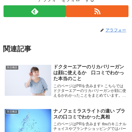
アラフォー
関連記事
ドクターエアーのリカバリーガン
美容機器
は顔に使えるか 口コミでわかっ
た本当のこと
このページはPRを含みます> こちらでは
ドクターエアーのリカバリーガンが顔に使
えるかわかったことをまとめています。
tbsショッピングで最安値で紹介されたけ
ど購入前に確認しておかないと損すること
がありますよ。 ⇒ドクターエアーリカバ
ナノフェミラスライトの違い プラ
美容機器
リーガンの...
スの口コミでわかった真相
このページはPRを含みます tbsのキニナル
チョイスやブランチショッピングではバー