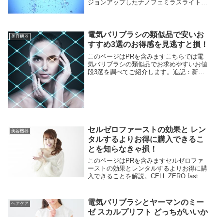
ジョンアップしたナノフェミラスライトプ
ラスが紹介されました。違いは3種のシャ
ワーモードがプラスされ、より便利になっ
たこと。別売りのナノフェミラス塩素除去
カート...
電気バリブラシの類似品で安いお
美容機器
すすめ3選のお得感を見逃すと損！
このページはPRを含みますこちらでは電
気バリブラシの類似品でお求めやすいお値
段3選を調べてご紹介します。追記：新モ
デルのDENKI BARI BRUSH™ 2.0
+BODY（デンキバリブラシ2.0＋ボディ）
が登場。＞＞＞旧モデルとの違いを...
セルゼロファーストの効果と レン
美容機器
タルするよりお得に購入できるこ
とを知らなきゃ損！
このページはPRを含みますセルゼロファ
ーストの効果とレンタルするよりお得に購
入できることを解説。CELL ZERO fastの
効果として期待できるのは脂肪ケアをはじ
め、脂肪排出、引締め、温め、筋肉運動、
美容成分導入などのサポート。フェィシ
電気バリブラシとヤーマンのミー
ヘアケア
ャ...
ゼ スカルプリフト どっちがいいか