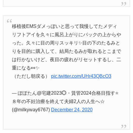
移植後EMSダメっぽいと思って我慢してたメディ
リフトアイを久々に風呂上がりにパックの上からや
った。久々に目の周りスッキリ✨目の下のたるみと
りを目的に購入して、結局たるみが取れるとこまで
は行かないけど、夜目の疲れがリセットするし、二
重になる👀✨
（ただし朝戻る）
pic.twitter.com/UHr43QBcO3
— ぽぽたん@宅建2023💮・賃管2024合格目指す⭐️
８年の不妊治療を終えて夫婦2人の人生へ☆
(@milkyway6767)
December 24, 2020