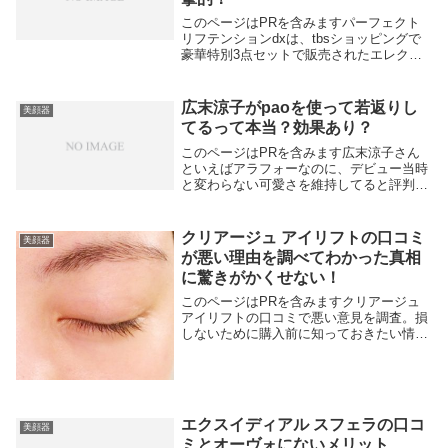
このページはPRを含みますパーフェクト
リフテンションdxは、tbsショッピングで
豪華特別3点セットで販売されたエレクト
ロポレーション美顔器。豪華特別セットは
美顔器本体とスチーマー、専用の美容液が
セットになって史上最安値でした。購入で
広末涼子がpaoを使って若返りし
美顔器
きたの...
てるって本当？効果あり？
このページはPRを含みます広末涼子さん
といえばアラフォーなのに、デビュー当時
と変わらない可愛さを維持してると評判で
す。とくに10代の頃のシュッとしたアゴと
かわいい口元は40歳を前にしてたるむこと
なく今でもスッキリしていますね。3児の
クリアージュ アイリフトの口コミ
美顔器
母なのに...
が悪い理由を調べてわかった真相
に驚きがかくせない！
このページはPRを含みますクリアージュ
アイリフトの口コミで悪い意見を調査。損
しないために購入前に知っておきたい情報
です。結論をいうと悪い口コミの代表的な
意見は、「効果はもう少し先になりそう」
「まだ目に見える変化はない」効果がはっ
きりしない、...
エクスイディアル スフェラの口コ
美顔器
ミとオーヴォにないメリット