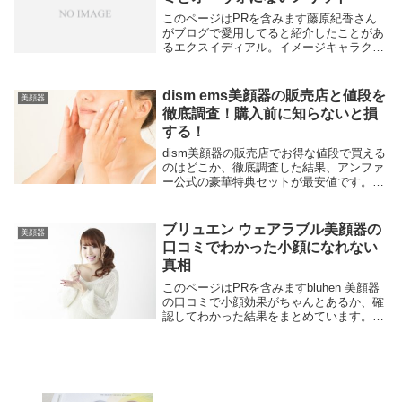
このページはPRを含みます藤原紀香さん
がブログで愛用してると紹介したことがあ
るエクスイディアル。イメージキャラクタ
ーも剛力彩芽さんに変わり新しい美顔器が
2アイテム登場しました。led多機能美顔器
【オーヴォ】と【スフェラ】です。オーヴ
dism ems美顔器の販売店と値段を
美顔器
ォもスフ...
徹底調査！購入前に知らないと損
する！
dism美顔器の販売店でお得な値段で買える
のはどこか、徹底調査した結果、アンファ
ー公式の豪華特典セットが最安値です。さ
らに実際に使った人の口コミを分析し。40
代後半の悩みに本当に使えるのか、良い口
コミでわかったメリット、悪い口コミでわ
ブリュエン ウェアラブル美顔器の
美顔器
かったデメリットをわかりやすく解説して
口コミでわかった小顔になれない
います。
真相
このページはPRを含みますbluhen 美顔器
の口コミで小顔効果がちゃんとあるか、確
認してわかった結果をまとめています。ブ
リュエン（bluhen）は一つで顔全体、フェ
イスライン、ネックラインのケアができる
3wayウエアラブル美顔器。フェイス...