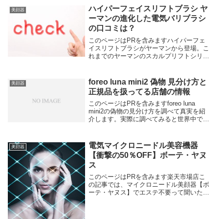
縛りなしで、17種類の美顔器をいつでも変
ハイパーフェイスリフトブラシ ヤ
美顔器
更可能。効果がちゃんとあるか実際に体験
ーマンの進化した電気バリブラシ
して自分に合った美顔器を選べます。
の口コミは？
このページはPRを含みますハイパーフェ
イスリフトブラシがヤーマンから登場。こ
れまでのヤーマンのスカルプリフトシリー
ズでできなかったボディのケアが可能に。
1台で頭皮、フェイス、ボディの全身を引
き上げるように動かせます。ヤーマンの進
foreo luna mini2 偽物 見分け方と
美顔器
化した電気バ...
正規品を扱ってる店舗の情報
このページはPRを含みますforeo luna
mini2の偽物の見分け方を調べて真実を紹
介します。実際に調べてみると世界中で人
気のアイテムなのですでに偽物が登場。結
論をいうと、foreo公式HPで購入すること
が偽物に引っかからないポイント...
電気マイクロニードル美容機器
美顔器
【衝撃の50％OFF】ボーテ・ヤヌ
ス
このページはPRを含みます楽天市場店こ
の記事では、マイクロニードル美顔器【ボ
ーテ・ヤヌス】でエステ不要って聞いたの
で、口コミを調べた結果をまとめてます。
結論をいうと、独自の電気パルスと業務用
レベルのラジオ波、LEDを搭載してるので