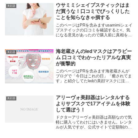
ウサミミシェイプスティックはま
美顔器
だ買うな！口コミでびっくりした
ことを知らなきゃ損する
このページはPRを含みますusamimiシェイ
プステイックの口コミを確認すると<、気
になる意見があったので購入前に真相をチ
ェック。 「水分がないと反応しないけど
防水仕様じゃないのが気になる」入浴中の
使用や湯船につけてはいけない、というこ
海老蔵さんのledマスクはアラビー
美顔器
と。...
ム 口コミでわかったリアルな真実
が衝撃的
このページはPRを含みます海老蔵さんが
ブログで「今日はこれの日」「癒されてま
す」と紹介してたledの美顔マスクに注
目。最近では「でんじろうのTHE実験」で
も紹介され注目度がアップ。肌に直接当て
る他の美顔器と違いledマスクはやりすぎ
アリーヴォ美顔器はレンタルする
美顔器
による負...
よりサブスクで17アイテムを体験
して選ぼう！
ドクターアリーヴォ美顔器は高額なので気
軽に購入ってわけにはいきません。レンタ
ルが人気ですが、公式サイトで定額制のサ
ブスクサービスも登場しています。公式の
サブスクサービスのメリットは継続回数の