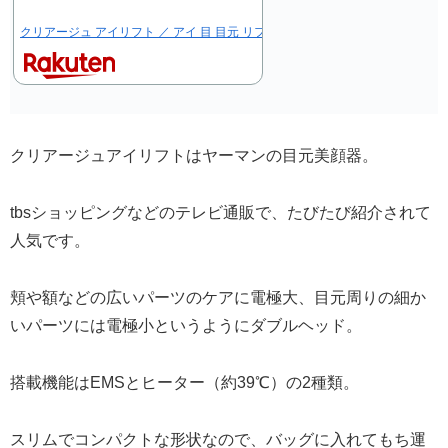
クリアージュ アイリフト ／ アイ 目 目元 リフト スパ ヤーマン CREAG…
クリアージュアイリフトはヤーマンの目元美顔器。
tbsショッピングなどのテレビ通販で、たびたび紹介されて
人気です。
頬や額などの広いパーツのケアに電極大、目元周りの細か
いパーツには電極小というようにダブルヘッド。
搭載機能はEMSとヒーター（約39℃）の2種類。
スリムでコンパクトな形状なので、バッグに入れてもち運