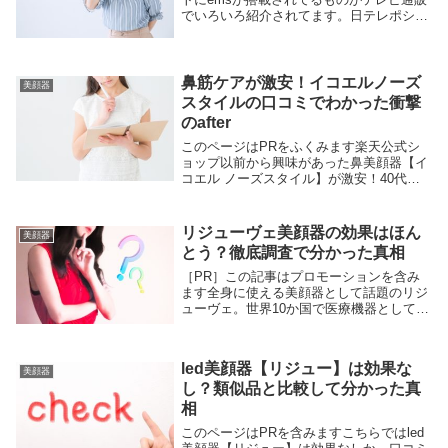
でいろいろ紹介されてます。日テレポシュ
レで紹介されたのは【emsかっさ】。期間
限定の特別価格で安いけど効果があるか気
になります。購入前に口コミを確認。ems
かっさ...
鼻筋ケアが激安！イコエルノーズ
美顔器
スタイルの口コミでわかった衝撃
のafter
このページはPRをふくみます楽天公式シ
ョップ以前から興味があった鼻美顔器【イ
コエル ノーズスタイル】が激安！40代後
半になって、鼻が広がってきたので使って
みたい！でも安いと気になるのは効果はど
うか、ってこと。使った人の口コミを調べ
リジューヴェ美顔器の効果はほん
美顔器
た結果にび...
とう？徹底調査で分かった真相
［PR］この記事はプロモーションを含み
ます全身に使える美顔器として話題のリジ
ューヴェ。世界10か国で医療機器として承
認されてるので注目しました。振動と遠赤
外線の温熱で様々な効果が期待できると、
紹介されてますが本当？お値段は20万円近
led美顔器【リジュー】は効果な
くするの...
美顔器
し？類似品と比較して分かった真
相
このページはPRを含みますこちらではled