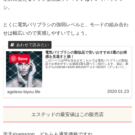
シ。
とくに電気バリブラシの強弱レベルと、モ―ドの組み合わ
せは幅広いので実感しやすいでしょう。
電気バリブラシの類似品で安いおすすめ3選のお得
感を見逃すと損！
Save
このページはPRを含みますこちらでは電気バリブラシの類似
品でお求めやすいお値段3選を調べてご紹介します。追記：新
モデルのDENKI BARI BRUSH™ 2.0 +BODY（デンキバリブ
ラシ2.0＋ボディ）が登場。＞＞＞旧モデルとの違いを...
2020.01.23
ageless-biyou.life
エステッドの最安値はこの販売店
楽天やamazon、どちらも通常価格ですね。