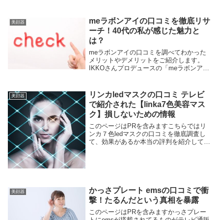
meラボンアイの口コミを徹底リサ
美顔器
ーチ！40代の私が感じた魅力と
は？
meラボンアイの口コミを調べてわかった
メリットやデメリットをご紹介します。
IKKOさんプロデュースの「meラボンア
イ」の口コミを調べてわかった本当の評判
を知っておくと損しません。TBSショッピ
ングで通常価格より激安で販売されていま
リンカledマスクの口コミ テレビ
美顔器
す。でも、40代以上の悩みに効果があるか
で紹介された【linka7色美容マス
気になりますね。同年代の評判をしっかり
ク】損しないための情報
確認が必須です。
このページはPRを含みますこちらではリ
ンカ７色ledマスクの口コミを徹底調査し
て、効果があるか本当の評判を紹介してい
ます。ledマスクがテレビ番組「でんじろ
うのTHE実験」や「この差って何ですか」
で紹介されました。商品名は【linkaリン
カ...
かっさプレート emsの口コミで衝
美顔器
撃！たるんだという真相を暴露
このページはPRを含みますかっさプレー
トにemsが搭載されてるものがテレビ通販