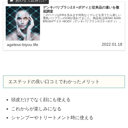
デンキバリブラシ2.0 +ボディと従来品の違いを徹
底調査
このページはPRを含みます何気なくテレビを見てたら新しい
電気バリブラシのCMが流れてました。商品名はDENKI BARI
BRUSH™ 2.0 +BODY（デンキバリブラシ® 2.0 +ボディ）。
新モデルは旧モデルの従来品より洗練されてる感...
2022.01.18
ageless-biyou.life
エステッドの良い口コミでわかったメリット
頭皮だけでなく顔にも使える
これからが楽しみになる
シャンプーやトリートメント時に使える