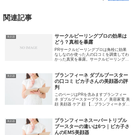
関連記事
サークルピーリングプロの効果は
美顔器
どう？真相を暴露
PRサークルピーリングプロは角栓に効果
なしなのか使った人の口コミを調査してわ
かった真実を暴露。サークルピーリングプ
ロは効果なし？あり？ヤーマンの美顔器サ
ークルピーリングプロ。小鼻のブツブツや
紫外線トラブルの悩み、頑固な角質を超音
ブランフィーネ ダブルブースター
美顔器
波の力できれ...
の口コミ ピカ子さんの美顔器の評
判
このページはPRを含みますブランフィー
ネ ダブルブースタープラス ／ 美容家電 美
顔 美顔器 ケア 顔 【...ブランフィーネダブ
ルブースターems美顔器は、良い口コミだ
けでなく悪い口コミもありました。こちら
では良い口コミに偏らず、悪い口コ...
ブランフィーネスーパートリプル
美顔器
ブースターの違いは6つ｜ピカ子さ
んのEMS美顔器