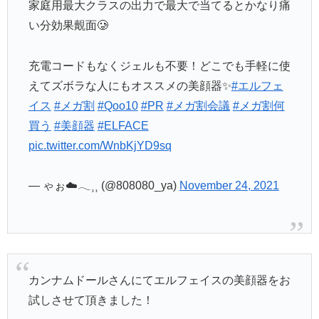
家庭用最大クラスの出力で最大で当てるとかなり痛
い分効果覿面🥲
充電コードもなくジェルも不要！どこでも手軽に使
えてズボラな人にもオススメの美顔器✨
#エルフェ
イス
#メガ割
#Qoo10
#PR
#メガ割会議
#メガ割何
買う
#美顔器
#ELFACE
pic.twitter.com/WnbKjYD9sq
— ゃぉ☁️𓂃⸒⸒ (@808080_ya)
November 24, 2021
カンナムドールさんにてエルフェイスの美顔器をお
試しさせて頂きました！