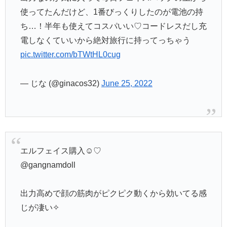
使ってたんだけど、1番びっくりしたのが電池の持
ち…！半年も使えてコスパいい♡コードレスだし充
電しなくていいから絶対旅行に持ってっちゃう
pic.twitter.com/bTWtHL0cug
— じな (@ginacos32)
June 25, 2022
エルフェイス購入☺️♡
@gangnamdoll
出力高めで顔の筋肉がピクピク動くから効いてる感
じが凄い✧