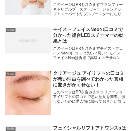
このページはPRを含みますブランフィー
ネトリプルブースターがバージョンアッ
プ！スーパートリプルブースターになりま
した。従来品のトリプルブースターとの違
いは6つありました。ブランフィーネスー
パートリプルブースターの違い違いは6つ
モイストフェイスNeoの口コミで
美顔器
あります。 な...
分かった複合LEDスチーマーの効
果とは
このページはPRを含みますモイストフェ
イスNeoの口コミは良い？悪い？モイスト
フェイスNeoは香港で高級エステサロンと
してセレブや芸能人に有名な「Pretty
House」が開発した複合LEDスチーマー通
常価格は良いお値段の本格的なスチーマ...
クリアージュ アイリフトの口コミ
美顔器
が悪い理由を調べてわかった真相
に驚きがかくせない！
このページはPRを含みますクリアージュ
アイリフトの口コミで悪い意見を調査。損
しないために購入前に知っておきたい情報
です。結論をいうと悪い口コミの代表的な
意見は、「効果はもう少し先になりそう」
「まだ目に見える変化はない」効果がはっ
きりしない、...
フェイシャルリフトアトワンスαは
美顔器