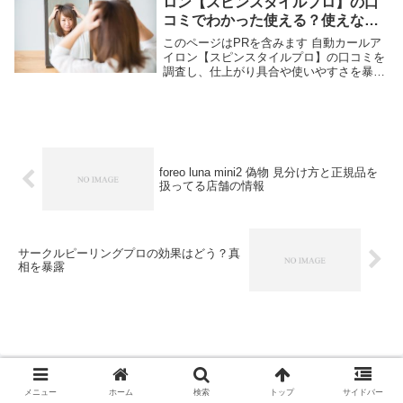
ロン【スピンスタイルプロ】の口
コミでわかった使える？使えな
い？
このページはPRを含みます 自動カールア
イロン【スピンスタイルプロ】の口コミを
調査し、仕上がり具合や使いやすさを暴
露。結論を先にいうと「コツをつかむまで
が巻きにくい」という意見がありました。
髪が多くてカールに時間がかかってた、と
いう場合にお...
foreo luna mini2 偽物 見分け方と正規品を
扱ってる店舗の情報
サークルピーリングプロの効果はどう？真
相を暴露
メニュー
ホーム
検索
トップ
サイドバー