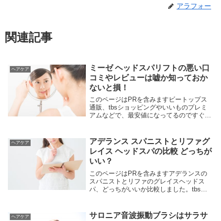
アラフォー
関連記事
ミーゼ ヘッドスパリフトの悪い口
ヘアケア
コミやレビューは嘘か知っておか
ないと損！
このページはPRを含みますビートップス
通販、tbsショッピングやいいものプレミ
アムなどで、最安値になってるのですぐに
買いたい！でも購入前に口コミを確認する
のは大事。悪い口コミを見るとダメなとこ
ろがわかるので見逃せません。さっそく＠
アデランス スパニストとリファグ
ヘアケア
コスメに投...
レイス ヘッドスパの比較 どっちが
いい？
このページはPRを含みますアデランスの
スパニストとリファのグレイスヘッドス
パ、どっちがいいか比較しました。tbsシ
ョッピングのカイモノラボや、ブラショな
どで紹介されたアデランスのスパニスト自
宅で簡単にサロンなみのヘッドスパができ
サロニア音波振動ブラシはサラサ
ヘアケア
る家庭用の頭...