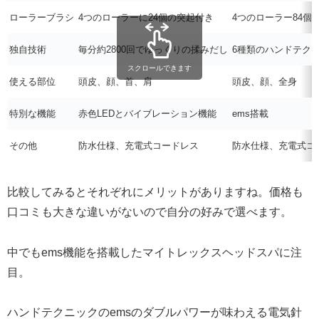
ローラーブラシ
4つのローラーに24個の突起付き
4つのローラー84個
独自技術
毎分約2800回でゆっくりの揉みだし
6種類のハンドテク
スクロールできます
使える部位
頭皮、顔、首、肩
頭皮、顔、全身
特別な機能
赤色LEDとバイブレーション機能
ems搭載
その他
防水仕様、充電式コードレス
防水仕様、充電式コ
比較してみるとそれぞれにメリットがありますね。価格も
口コミも大きな違いがないので自分の好みで選べます。
中でもems機能を搭載したマイトレックスヘッドスパに注
目。
ハンドテクニックのemsのダブルパワーが味わえる電気針