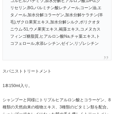
コルビル,ハチミツ,加水分解ヒアルロン酸,DPG,グ
リセリン,BG,パルミチン酸レチノール,コーン油,エ
タノール,加水分解コラーゲン,加水分解ケラチン(羊
毛),ザクロ果実エキス,加水分解シルク,ポリクオタ
ニウム-51,ウメ果実エキス,褐藻エキス,コメヌカス
フィンゴ糖脂質,ヒアルロン酸Na,チャ葉エキス,ト
コフェロール,水添レシチン,ゼイン,リゾレシチン
スパニストトリートメント
1本150ml入り。
シャンプーと同様にトリプルヒアルロン酸とコラーゲン、8
種類の天然由来の植物エキス、3種類のビタミン類を配合。