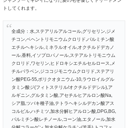
シャンプーでキレイになった髪の毛を優しくトリートメン
トしてくれます。
全成分：水,ステアリルアルコール,グリセリン,ジメ
チコン,ベヘントリモニウムクロリド,パルミチン酸
エチルヘキシル,ミネラルオイル,オクチルドデカノ
ール,香料,イソプロパノール,ステアルトリモニウム
クロリド,ワセリン,ヒドロキシエチルセルロース,メ
チルパラベン,ジココジモニウムクロリド,ステアリ
ン酸PEG-55,ポリクオタニウム-10,ラウロイルグル
タミン酸ジ(フィトステリル/オクチルドデシル),ア
ルギニン,グルタミン酸,アセチルヒアルロン酸Na,
シア脂,ツバキ種子油,テトラヘキシルデカン酸アス
コルビル,ハチミツ,加水分解ヒアルロン酸,DPG,BG,
パルミチン酸レチノール,コーン油,エタノール,加水
分解コラーゲン,加水分解ケラチン(羊毛),トコフェ