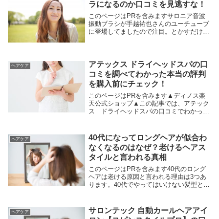
ラになるのか口コミを見逃すな！
このページはPRを含みますサロニア音波
振動ブラシが手越祐也さんのユーチューブ
に登場してましたので注目。とかすだけで
ボサボサ髪がサラサラになるということ。
見た感じはなんてことない四角いブラシな
のに本当にサラサラ効果があるのか気にな
ります。お値...
アテックス ドライヘッドスパの口
ヘアケア
コミを調べてわかった本当の評判
を購入前にチェック！
このページはPRを含みます▲ディノス楽
天公式ショップ▲この記事では、アテック
ス ドライヘッドスパの口コミでわかった
効果についてわかりやすくまとめてます。
結論をいうと、極端に低い評価は少ないで
す。ドライヘッドスパと自分の頭囲のサイ
40代になってロングヘアが似合わ
ヘアケア
ズが合えば、...
なくなるのはなぜ？老けるヘアス
タイルと言われる真相
このページはPRを含みます40代のロング
ヘアは老ける原因と言われる理由は3つあ
ります。40代でやってはいけない髪型と言
われる原因をさぐり、対応できることをま
とめています。40代のロングヘアが老けて
見える3つの原因アラフォーのロングヘア
サロンテック 自動カールヘアアイ
ヘアケア
は痛い...