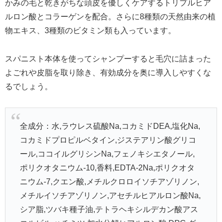
かみの毛と乾きがちな頭皮を優しくケアするトリプルヒア
ルロン酸とコラーゲンを配合。さらに8種類の天然由来の植
物エキス、3種類のビタミン類も入っています。
スパニスト本体を使ってシャンプーすると毛穴に詰まった
よごれや皮脂を取り除き、有効成分を奥に導入しやすくな
るでしょう。
全成分：水,ラウレス硫酸Na,コカミドDEA,塩化Na,
コカミドプロピルベタイン,ジステアリン酸グリコ
ール,ココイルグリシンNa,フェノキシエタノール,
ポリクオタニウム-10,香料,EDTA-2Na,ポリクオタ
ニウム-7,クエン酸,メチルクロロイソチアゾリノン,
メチルイソチアゾリノン,アセチルヒアルロン酸Na,
シア脂,ツバキ種子油,テトラヘキシルデカン酸アス