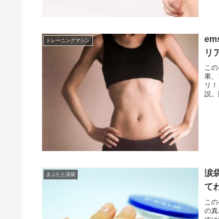
e
トレーニングマシン
リ
この
果、
リ！
説。
涙
まぶたと涙袋
て
この
の真