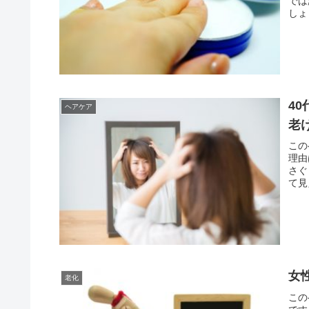
では
しょ
4
ヘアケア
老
この
理由
さぐ
て見
女
老化
この