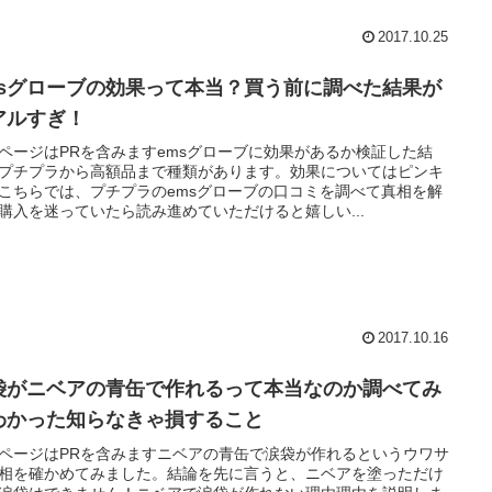
2017.10.25
msグローブの効果って本当？買う前に調べた結果が
アルすぎ！
ページはPRを含みますemsグローブに効果があるか検証した結
プチプラから高額品まで種類があります。効果についてはピンキ
こちらでは、プチプラのemsグローブの口コミを調べて真相を解
購入を迷っていたら読み進めていただけると嬉しい...
2017.10.16
袋がニベアの青缶で作れるって本当なのか調べてみ
わかった知らなきゃ損すること
ページはPRを含みますニベアの青缶で涙袋が作れるというウワサ
相を確かめてみました。結論を先に言うと、ニベアを塗っただけ