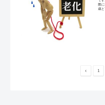
です
際に
歳と
前
1
へ