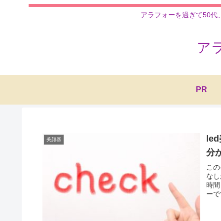
アラフォーを過ぎて50代
ア
PR
l
美顔器
分
この
なし
時間
ーで