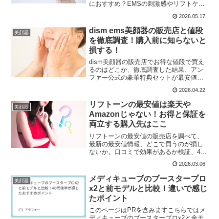
におすすめ？EMSの刺激感やリフトケア
効果、良い口コミ・悪い口コミ、特徴、
2026.05.17
他の人気美顔器との違い、最安値情報ま
でわかりやすく解説します。自宅で本格
dism ems美顔器の販売店と値段
美顔器
ケアしたい人必見です。
を徹底調査！購入前に知らないと
損する！
dism美顔器の販売店でお得な値段で買え
るのはどこか、徹底調査した結果、アン
ファー公式の豪華特典セットが最安値で
す。さらに実際に使った人の口コミを分
2026.04.22
析し。40代後半の悩みに本当に使えるの
か、良い口コミでわかったメリット、悪
リフトーンの最安値は楽天や
美顔器
い口コミでわかったデメリットをわかり
Amazonじゃない！お得と保証を
やすく解説しています。
両立する購入先はここ
リフトーンの最安値の販売店を調べて、
最新の最安値情報、どこで買うのが損し
ないか。口コミで効果があるか検証、40
代以上女性におすすめな理由などを、わ
2026.03.06
かりやすく解説していきます。サロンに
行く時間やお金を節約でしたいなら。購
メディキューブのブースタープロ
美顔器
入前の参考になると思うので読み進めて
x2と前モデルと比較！違いで感じ
もらえるとうれしいです。
たポイント
このページはPRを含みますこちらではメ
ディキューブのブースタープロx2と全モ