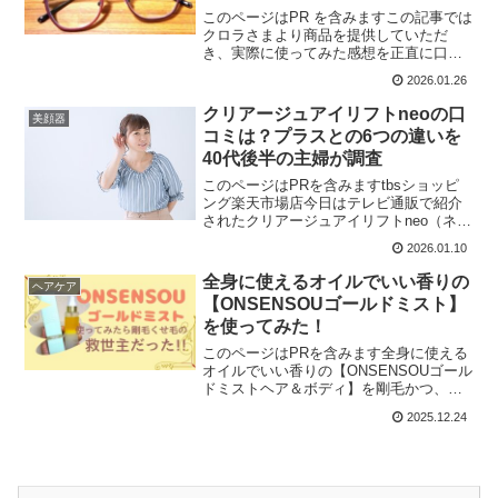
このページはPR を含みますこの記事では
クロラさまより商品を提供していただ
き、実際に使ってみた感想を正直に口コ
ミします。購入の際に使えるお碌なクー
2026.01.26
ポンコードもご紹介しますね。使ってた
老眼鏡が壊れたので、新しいメガネを買
クリアージュアイリフトneoの口
美顔器
いにいかなきゃ！でもス...
コミは？プラスとの6つの違いを
40代後半の主婦が調査
このページはPRを含みますtbsショッピ
ング楽天市場店今日はテレビ通販で紹介
されたクリアージュアイリフトneo（ネ
オ）が気になるので、口コミを調べまし
2026.01.10
た。さらにneo（ネオ）と前モデルのプラ
スって、どこが違うのかしら？と思っ
全身に使えるオイルでいい香りの
ヘアケア
て、しっかり比較...
【ONSENSOUゴールドミスト】
を使ってみた！
このページはPRを含みます全身に使える
オイルでいい香りの【ONSENSOUゴール
ドミストヘア＆ボディ】を剛毛かつ、く
せ毛で広がりやすい髪に使ったら、 まと
2025.12.24
まりが良くなって毎日のヘアケアが楽し
みに変わったんです。オイルだけじゃな
く、美容液も入...