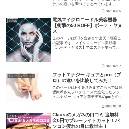
デルの違いを調べてまとめています。あ
の、めめも使ってるというので全モデル
2026.03.05
からどこが変わったのか、しっかり比較
してみました！興味があるなら読んでい
電気マイクロニードル美容機器
美顔器
ただけるとうれしいで...
【衝撃の50％OFF】ボーテ・ヤヌ
ス
このページはPRを含みます楽天市場店こ
の記事では、マイクロニードル美顔器
【ボーテ・ヤヌス】でエステ不要って聞
いたので、口コミを調べた結果をまとめ
てます。結論をいうと、独自の電気パル
スと業務用レベルのラジオ波、LEDを搭
載してるのでサロンに行...
2026.02.07
フットエナジー キュアとpro（プ
トレーニングマシン
ロ）の違いを比較してみた！
このページはPR を含みますこちらでは保
坂尚希さんプロデュースの進化したフッ
トエナジー キュアと前モデルのproとの違
いを調べて比較しました。調べた結果、
主な違いは5つありました。5つの違いを
2026.01.30
分かりやすく紹介します。口コミ評判も
Clauraのメガネの口コミ 追加料
知っておくと...
メガネ
金0円でブルーライトカット！パ
ソコン疲れの目に救世主！