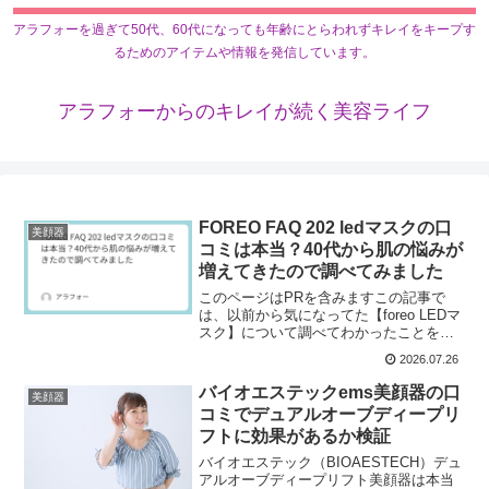
アラフォーを過ぎて50代、60代になっても年齢にとらわれずキレイをキープす
るためのアイテムや情報を発信しています。
アラフォーからのキレイが続く美容ライフ
FOREO FAQ 202 ledマスクの口
美顔器
コミは本当？40代から肌の悩みが
増えてきたので調べてみました
このページはPRを含みますこの記事で
は、以前から気になってた【foreo LEDマ
スク】について調べてわかったことをま
とめました。40代後半になると、鏡を見
2026.07.26
るたびに気になることが増えてきますよ
ね。目元のハリ不足が前より目立つ夕方
バイオエステックems美顔器の口
美顔器
になると疲れ...
コミでデュアルオーブディープリ
フトに効果があるか検証
バイオエステック（BIOAESTECH）デュ
アルオーブディープリフト美顔器は本当